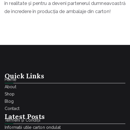
în realitate și pentru a deveni partenerul dumneavoastră
de încredere în producția de ambalaje din carton!
Quick Links
Home
About
Shop
Blog
Contact
Latest Posts
Termeni și Condiții
Informatii utile carton ondulat