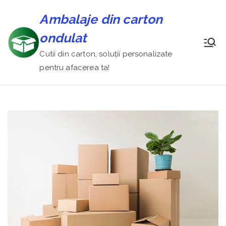
Sari
Ambalaje din carton
la
conținut
ondulat
Cutii din carton, soluții personalizate
pentru afacerea ta!