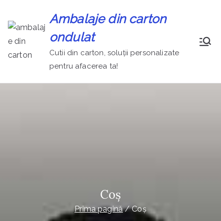
Sari
Ambalaje din carton
la
conținut
ondulat
Cutii din carton, soluții personalizate
pentru afacerea ta!
Coș
Prima pagină
Coș