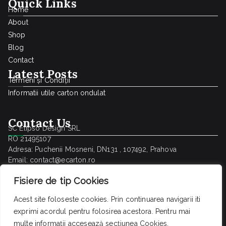
Quick Links
Home
About
Shop
Blog
Contact
Latest Posts
Termeni și Condiții
Informatii utile carton ondulat
Contact Us
SC Elipso Design SRL
RO 21495107
Adresa: Puchenii Mosneni, DN131 , 107492, Prahova
Email: contact@ecarton.ro
Tel : 0738.272.265
Fisiere de tip Cookies
Open : 9 – 16 (L-V)
Acest site foloseste cookies. Prin continuarea navigarii iti
exprimi acordul pentru folosirea acestora. Pentru mai
multe informații accesează secțiunea
Cookies.