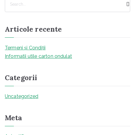
a
u
t
Articole recente
ă
Termeni și Condiții
Informatii utile carton ondulat
Categorii
Uncategorized
Meta